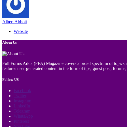
Albert Abbott
Website
About Us
Full Forms Adda (FFA) Magazine covers a broad spectrum of topics incl
features user-generated content in the form of tips, guest post, forums, 
Follow US
Facebook
Twitter
Instagram
LinkedIn
Telegram
WhatsApp
Pinterest
YouTube