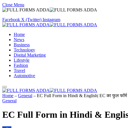
Close Menu
Facebook
X (Twitter)
Instagram
Home
News
Business
Technology
Digital Marketing
Lifestyle
Fashion
Travel
Automotive
Home
–
General
–
EC Full Form in Hindi & English| EC का फुल फॉर्म क
General
EC Full Form in Hindi & English| 