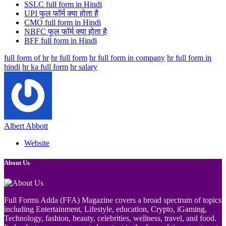
SSLC full form in Hindi
UPI फुल फॉर्म क्या होता है
CMO full form in Hindi
NBFC फुल फॉर्म क्या होता है
BFF full form in Hindi
full form of hr
hr full form
hr full form in company
hr full form in
hindi
hr ka full form
hr salary
Albert Abbott
Website
About Us
Full Forms Adda (FFA) Magazine covers a broad spectrum of topics
including Entertainment, Lifestyle, education, Crypto, iGaming,
Technology, fashion, beauty, celebrities, wellness, travel, and food.