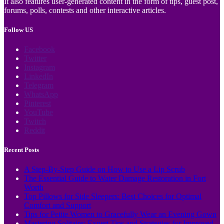
It also features user-generated content in the form of tips, guest post,
forums, polls, contests and other interactive articles.
Follow US
Facebook
Twitter
Instagram
LinkedIn
Telegram
WhatsApp
Pinterest
YouTube
Twitch
Reddit
Recent Posts
A Step-By-Step Guide on How to Use a Lip Scrub
The Essential Guide to Water Damage Restoration in Fort
Worth
Top Pillows for Side Sleepers: Best Choices for Optimal
Comfort and Support
Tips for Petite Women to Gracefully Wear an Evening Gown
Mastering Solitaire: Expert Tips and Strategies for Improved