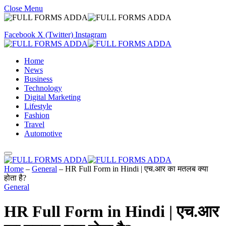
Close Menu
Facebook
X (Twitter)
Instagram
Home
News
Business
Technology
Digital Marketing
Lifestyle
Fashion
Travel
Automotive
Home
–
General
–
HR Full Form in Hindi | एच.आर का मतलब क्या
होता है?
General
HR Full Form in Hindi | एच.आर